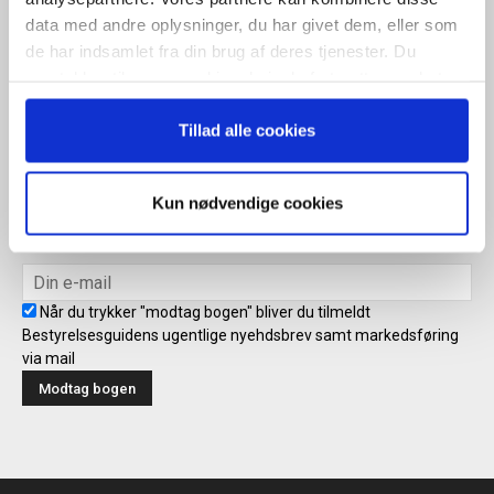
Når du trykker "modtag bogen" bliver du tilmeldt Bestyrelsesguidens
data med andre oplysninger, du har givet dem, eller som
ugentlige nyhedsbrev samt markedsføring via mail.
de har indsamlet fra din brug af deres tjenester. Du
Tilmeld
samtykker til vores cookies, hvis du fortsætter med at
anvende vores hjemmeside.
Tillad alle cookies
Modtag bogen direkte i din
Kun nødvendige cookies
mailboks
Når du trykker "modtag bogen" bliver du tilmeldt
Bestyrelsesguidens ugentlige nyehdsbrev samt markedsføring
via mail