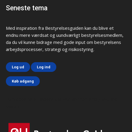
Seneste tema
Med inspiration fra Bestyrelsesguiden kan du blive et
endnu mere værdsat og uundværligt bestyrelsesmedlem,
da du vil kunne bidrage med gode input om bestyrelsens
arbejdsprocesser, strategi og risikostyring.
Log ud
Log ind
Køb adgang
Html code here! Replace this with any non empty text and
that's it.