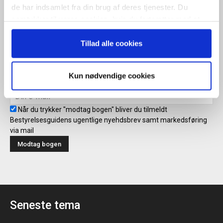
Tilmeld
de har indsamlet fra din brug af deres tjenester. Du
samtykker til vores cookies, hvis du fortsætter med at
anvende vores hjemmeside.
Tillad alle cookies
Modtag bogen direkte i din
mailboks
Kun nødvendige cookies
Når du trykker "modtag bogen" bliver du tilmeldt
Bestyrelsesguidens ugentlige nyehdsbrev samt markedsføring
via mail
Seneste tema