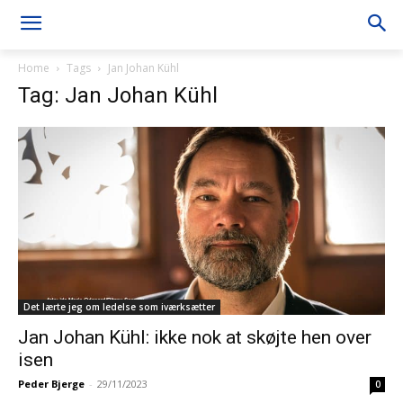
Home
Tags
Jan Johan Kühl
Tag: Jan Johan Kühl
Det lærte jeg om ledelse som iværksætter
Jan Johan Kühl: ikke nok at skøjte hen over
isen
Peder Bjerge
-
29/11/2023
0