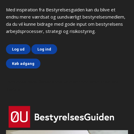
Med inspiration fra Bestyrelsesguiden kan du blive et
endnu mere værdsat og uundværligt bestyrelsesmedlem,
da du vil kunne bidrage med gode input om bestyrelsens
arbejdsprocesser, strategi og risikostyring.
Log ud
Log ind
Køb adgang
Html code here! Replace this with any non empty text and
that's it.