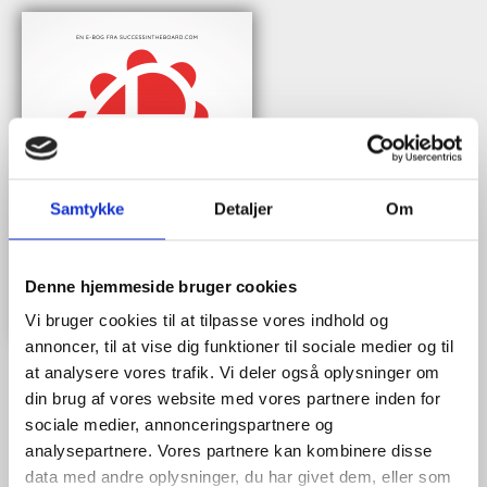
Samtykke
Detaljer
Om
Denne hjemmeside bruger cookies
Vi bruger cookies til at tilpasse vores indhold og
annoncer, til at vise dig funktioner til sociale medier og til
at analysere vores trafik. Vi deler også oplysninger om
din brug af vores website med vores partnere inden for
sociale medier, annonceringspartnere og
Når du trykker "modtag bogen" bliver du tilmeldt Bestyrelsesguidens
analysepartnere. Vores partnere kan kombinere disse
ugentlige nyhedsbrev samt markedsføring via mail.
data med andre oplysninger, du har givet dem, eller som