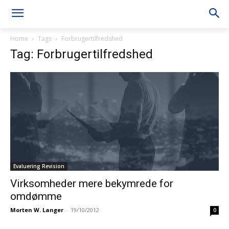
Home
Tags
Forbrugertilfredshed
Tag: Forbrugertilfredshed
Evaluering Revision
Virksomheder mere bekymrede for
omdømme
Morten W. Langer
-
19/10/2012
0