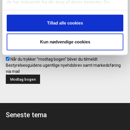
de har indsamlet fra din brug af deres tjenester. Du
samtykker til vores cookies, hvis du fortsætter med at
anvende vores hjemmeside.
Modtag bogen direkte i din
Tillad alle cookies
mailboks
Kun nødvendige cookies
Når du trykker "modtag bogen" bliver du tilmeldt
Bestyrelsesguidens ugentlige nyehdsbrev samt markedsføring
via mail
Seneste tema