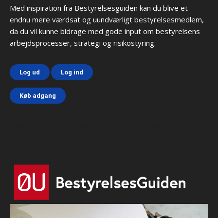
Med inspiration fra Bestyrelsesguiden kan du blive et
endnu mere værdsat og uundværligt bestyrelsesmedlem,
da du vil kunne bidrage med gode input om bestyrelsens
arbejdsprocesser, strategi og risikostyring.
Log ud
Log ind
Køb adgang
Html code here! Replace this with any non empty text and
that's it.