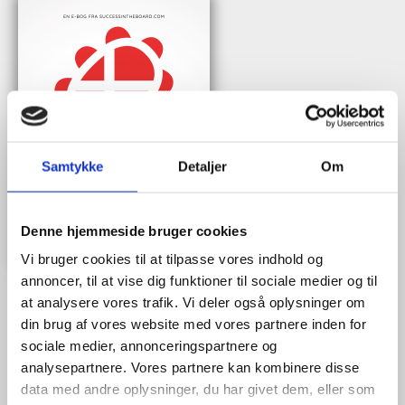
Samtykke
Detaljer
Om
Denne hjemmeside bruger cookies
Vi bruger cookies til at tilpasse vores indhold og
annoncer, til at vise dig funktioner til sociale medier og til
at analysere vores trafik. Vi deler også oplysninger om
din brug af vores website med vores partnere inden for
Når du trykker "modtag bogen" bliver du tilmeldt Bestyrelsesguidens
sociale medier, annonceringspartnere og
ugentlige nyhedsbrev samt markedsføring via mail.
analysepartnere. Vores partnere kan kombinere disse
data med andre oplysninger, du har givet dem, eller som
Tilmeld