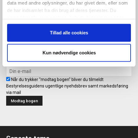
ugentlige nyhedsbrev samt markedsføring via mail.
data med andre oplysninger, du har givet dem, eller som
de har indsamlet fra din brug af deres tjenester. Du
Tilmeld
samtykker til vores cookies, hvis du fortsætter med at
anvende vores hjemmeside.
Tillad alle cookies
Modtag bogen direkte i din
mailboks
Kun nødvendige cookies
Når du trykker "modtag bogen" bliver du tilmeldt
Bestyrelsesguidens ugentlige nyehdsbrev samt markedsføring
via mail