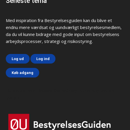
Seneste tema
Med inspiration fra Bestyrelsesguiden kan du blive et
endnu mere værdsat og uundværligt bestyrelsesmedlem,
da du vil kunne bidrage med gode input om bestyrelsens
arbejdsprocesser, strategi og risikostyring.
Log ud
Log ind
Køb adgang
Html code here! Replace this with any non empty text and
that's it.