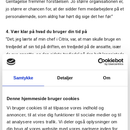
Gentagelse fremmer forståelsen. Jo større organisationen er,
jo større er chancen for, at der sidder fem medarbejdere på et
personalemøde, som aldrig har hørt dig sige det her før.”
4. Vær klar på hvad du bruger din tid på
”Det, jeg lærte af min chef i Citrix, var, at man skulle bruge en
tredjedel af sin tid på driften, en tredjedel på de ansatte, især
de nye ansatte, og den sidste tredjedel på den helt langsigtede
strategi. Sagen er, at de fleste, som sidder i en lederposition,
nok føler, at de ender med at bruge 90 procent af deres tid på
driften. Og når det hele så brænder på, laver man en strategi.
Samtykke
Detaljer
Om
Tilmeld dig vores
Årsagen er nok, at man involverer sig i for meget af driften
nyhedsbrev
Denne hjemmeside bruger cookies
for at være sikker på, at det bliver præcis lige som, man vil
have det. Det har jeg selv oplevet, når jeg er begyndt fra
Vi bruger cookies til at tilpasse vores indhold og
– og modtag Ole Borchs bog
annoncer, til at vise dig funktioner til sociale medier og til
bunden. Selv om jeg har 27 ansatte, har jeg tænkt, at det må
“Succes i en dansk bestyrelse”
at analysere vores trafik. Vi deler også oplysninger om
jeg nok hellere lige selv ordne. I stedet for at overlade det til
din brug af vores website med vores partnere inden for
andre og fokusere på det vigtigere som at få ny kapital ind fra