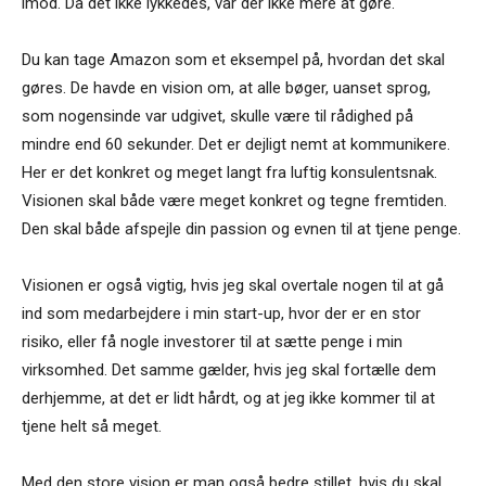
imod. Da det ikke lykkedes, var der ikke mere at gøre.
Du kan tage Amazon som et eksempel på, hvordan det skal
gøres. De havde en vision om, at alle bøger, uanset sprog,
som nogensinde var udgivet, skulle være til rådighed på
mindre end 60 sekunder. Det er dejligt nemt at kommunikere.
Her er det konkret og meget langt fra luftig konsulentsnak.
Visionen skal både være meget konkret og tegne fremtiden.
Den skal både afspejle din passion og evnen til at tjene penge.
Visionen er også vigtig, hvis jeg skal overtale nogen til at gå
ind som medarbejdere i min start-up, hvor der er en stor
risiko, eller få nogle investorer til at sætte penge i min
virksomhed. Det samme gælder, hvis jeg skal fortælle dem
derhjemme, at det er lidt hårdt, og at jeg ikke kommer til at
tjene helt så meget.
Med den store vision er man også bedre stillet, hvis du skal