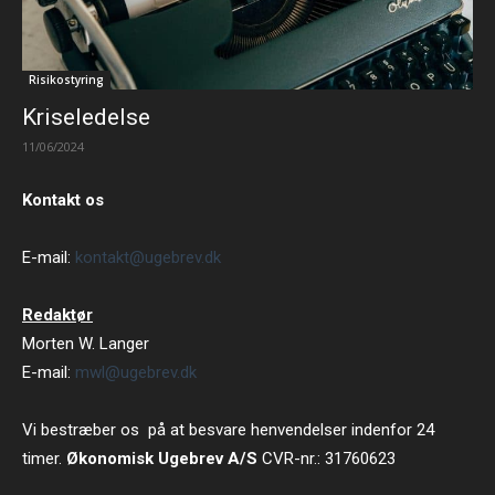
Risikostyring
Kriseledelse
11/06/2024
Kontakt os
E-mail:
kontakt@ugebrev.dk
Redaktør
Morten W. Langer
E-mail:
mwl@ugebrev.dk
Vi bestræber os på at besvare henvendelser indenfor 24
timer.
Økonomisk Ugebrev A/S
CVR-nr.: 31760623