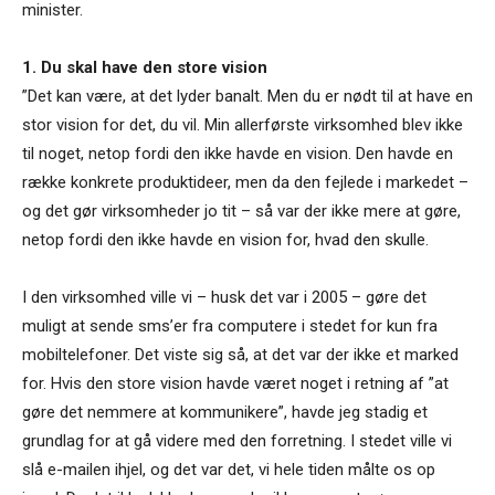
minister.
1. Du skal have den store vision
”Det kan være, at det lyder banalt. Men du er nødt til at have en
stor vision for det, du vil. Min allerførste virksomhed blev ikke
til noget, netop fordi den ikke havde en vision. Den havde en
række konkrete produktideer, men da den fejlede i markedet –
og det gør virksomheder jo tit – så var der ikke mere at gøre,
netop fordi den ikke havde en vision for, hvad den skulle.
I den virksomhed ville vi – husk det var i 2005 – gøre det
muligt at sende sms’er fra computere i stedet for kun fra
mobiltelefoner. Det viste sig så, at det var der ikke et marked
for. Hvis den store vision havde været noget i retning af ”at
gøre det nemmere at kommunikere”, havde jeg stadig et
grundlag for at gå videre med den forretning. I stedet ville vi
slå e-mailen ihjel, og det var det, vi hele tiden målte os op