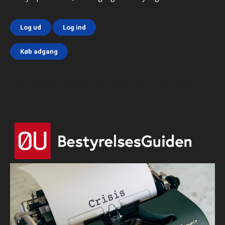
Log ud
Log ind
Køb adgang
Html code here! Replace this with any non empty text and
that's it.