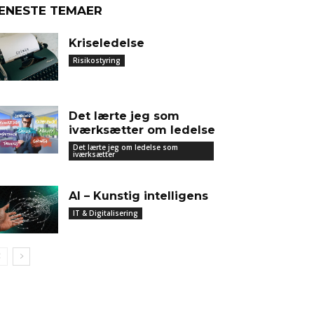
ENESTE TEMAER
Kriseledelse
Risikostyring
Det lærte jeg som
iværksætter om ledelse
Det lærte jeg om ledelse som
iværksætter
AI – Kunstig intelligens
IT & Digitalisering