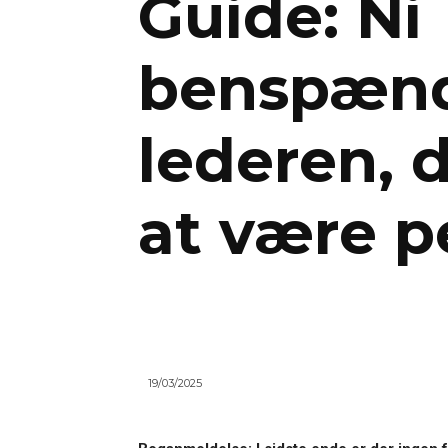
Guide: Ni
benspænd
lederen, 
at være p
19/03/2025