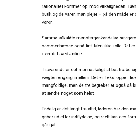
rationalitet kommer op imod virkeligheden. Tæn
butik og de varer, man plejer – på den måde er d
varer.
Samme såkaldte mønstergenkendelse navigerer m
sammenhænge også fint. Men ikke i alle. Det er
over det sædvanlige.
Tilsvarende er det menneskeligt at bestræbe si
vægten engang imellem. Det er f.eks. oppe i tid
mangfoldige, men de tre begreber er også så br
at ændre noget som helst.
Endelig er det langt fra altid, lederen har den
griber ud efter indflydelse, og reelt kan den fo
går galt.