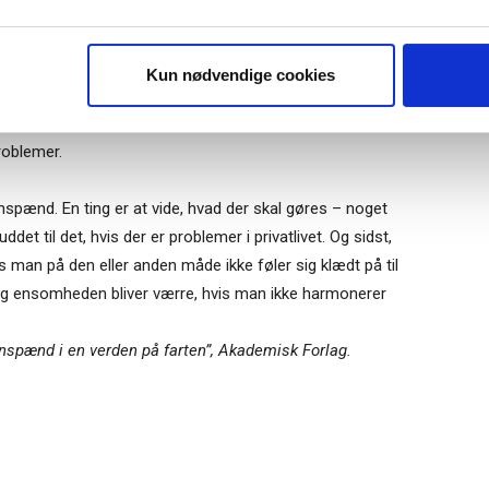
uidens ugentlige nyhedsbrev samt
 via mail.
r personligt”.
Det gør det grundlæggende hele tiden.
Tilmeld
de af det, usikre, og som en gang imellem er
Kun nødvendige cookies
ele på bekostning af andre eller virksomheden. Lederen kan
 men det er svært at føre ud i livet præcis sådan, når en
roblemer.
spænd. En ting er at vide, hvad der skal gøres – noget
ddet til det, hvis der er problemer i privatlivet. Og sidst,
s man på den eller anden måde ikke føler sig klædt på til
 og ensomheden bliver værre, hvis man ikke harmonerer
spænd i en verden på farten”, Akademisk Forlag.