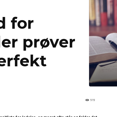
 for
der prøver
erfekt
919