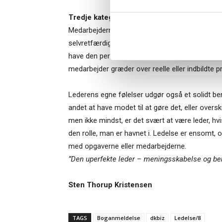
Bestyrelsesg
markedsføring
Tredje kategori kalder Høpner ”Når det blive
Medarbejderne er også mennesker, der bliver ke
selvretfærdige eller manipulerer for at få ford
have den perfekte analyse af, hvad der skal ske,
medarbejder græder over reelle eller indbildte p
Lederens egne følelser udgør også et solidt ben
andet at have modet til at gøre det, eller oversku
men ikke mindst, er det svært at være leder, hvi
den rolle, man er havnet i. Ledelse er ensomt,
med opgaverne eller medarbejderne.
”Den uperfekte leder – meningsskabelse og ben
Sten Thorup Kristensen
TAGS
Boganmeldelse
dkbiz
Ledelse/8