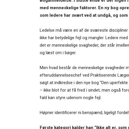
Boganmeldelse: I sidste ende er der ingen fa
med menneskelige faktorer. En ny bog opre
som ledere har svært ved at undgå, og som de
Ledelse må være en af de sværeste discipliner 
ikke har betydelige fejl og mangler. Ledere med b
det er menneskelige svagheder, der står imelle
og læst om i bøger.
Men hvad består de menneskelige svagheder me
efteruddannelseschef ved Praktiserende Lægers 
søgt at indkredse i den nye bog ”Den uperfekte 
– ikke blot for at få fred i sindet, men også ford
fald kan styre udenom nogle fejl.
Høpner identificerer ni benspænd, ligeligt forde
Første kategori kalder han ”Ikke alt er, som