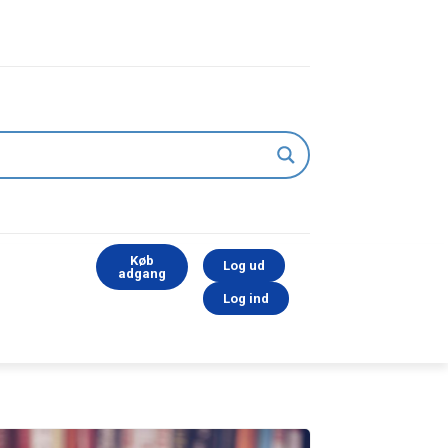
Køb
Log ud
adgang
Log ind