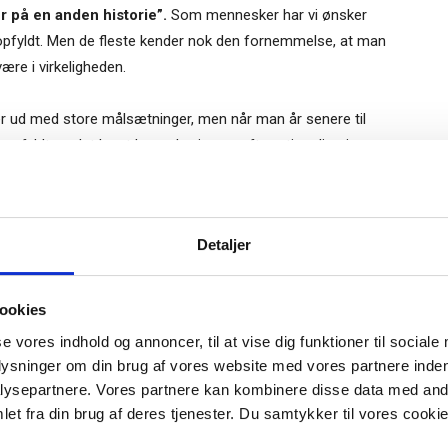
r på en anden historie”.
Som mennesker har vi ønsker
opfyldt. Men de fleste kender nok den fornemmelse, at man
være i virkeligheden.
r ud med store målsætninger, men når man år senere til
pfyldt, er det langt hen ad vejen en efterrationalisering.
har forventet, kan det være et problem at løse dem som
lmeld dig vores
ud til det. Dette koncentrationsbesvær, som Høpner
nyhedsbrev
Gratis
Detaljer
 aldrig når til. Det handler også om, at man ikke får
e-bog
rligere benspænd i den henseende er så, hvordan man
odtag Ole Borchs bog
fekt verden ville man løse disse fejl eller i det mindste
ookies
 i en dansk bestyrelse”
se vores indhold og annoncer, til at vise dig funktioner til sociale
plysninger om din brug af vores website med vores partnere inden
iver de endda en integreret del af hverdagen, så både leder
ysepartnere. Vores partnere kan kombinere disse data med andr
 egentlig er uhensigtsmæssigt, som en positiv del af
et fra din brug af deres tjenester. Du samtykker til vores cookie
r "modtag bogen" bliver du tilmeldt