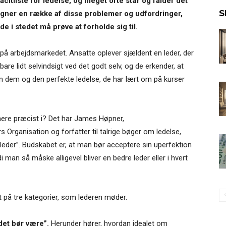
citliste for ledelse, og meget ofte står og falder det
S
gner en række af disse problemer og udfordringer,
 i stedet må prøve at forholde sig til.
på arbejdsmarkedet. Ansatte oplever sjældent en leder, der
are lidt selvindsigt ved det godt selv, og de erkender, at
m dem og den perfekte ledelse, de har lært om på kurser
re præcist i? Det har James Høpner,
Organisation og forfatter til talrige bøger om ledelse,
leder”. Budskabet er, at man bør acceptere sin uperfektion
i man så måske alligevel bliver en bedre leder eller i hvert
lt på tre kategorier, som lederen møder.
 det bør være”.
Herunder hører, hvordan idealet om