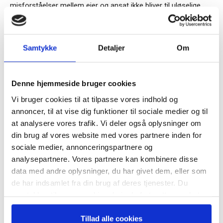
misforståelser mellem ejer og ansat ikke bliver til uløselige
konflikter
• Tag fat i problemerne, så snart i hører om dem. Jo hurtigere
Samtykke
Detaljer
Om
de løses, jo bedre.
Tilmeld dig vores
nyhedsbrev
Denne hjemmeside bruger cookies
TAGS
afløsning af ejerleder
arbejdsfordeling
Vi bruger cookies til at tilpasse vores indhold og
– og modtag Ole Borchs bog
den nyansatte leder
Mette Neville
spilleregler
annoncer, til at vise dig funktioner til sociale medier og til
“Succes i en dansk bestyrelse”
at analysere vores trafik. Vi deler også oplysninger om
din brug af vores website med vores partnere inden for
sociale medier, annonceringspartnere og
analysepartnere. Vores partnere kan kombinere disse
data med andre oplysninger, du har givet dem, eller som
Når du trykker "modtag bogen" bliver du tilmeldt
de har indsamlet fra din brug af deres tjenester. Du
Bestyrelsesguidens ugentlige nyhedsbrev samt
RELATEREDE ARTIKLER
samtykker til vores cookies, hvis du fortsætter med at
markedsføring via mail.
anvende vores hjemmeside.
Tilmeld
Guide: Genopfind den
Tillad alle cookies