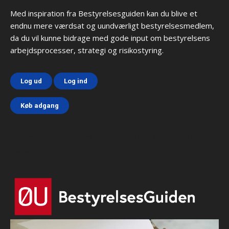
Med inspiration fra Bestyrelsesguiden kan du blive et
endnu mere værdsat og uundværligt bestyrelsesmedlem,
da du vil kunne bidrage med gode input om bestyrelsens
arbejdsprocesser, strategi og risikostyring.
Log ud
Log ind
Køb adgang
Html code here! Replace this with any non empty text and
that's it.