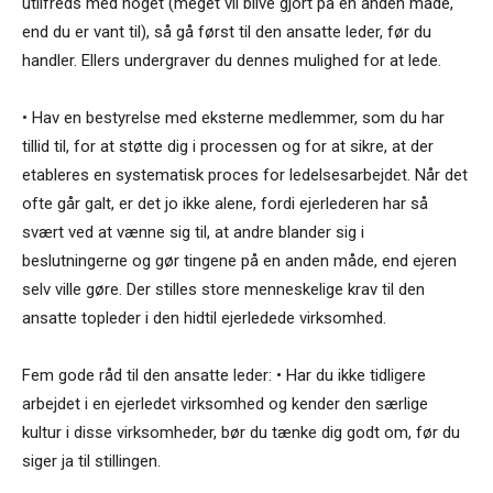
utilfreds med noget (meget vil blive gjort på en anden måde,
end du er vant til), så gå først til den ansatte leder, før du
handler. Ellers undergraver du dennes mulighed for at lede.
• Hav en bestyrelse med eksterne medlemmer, som du har
tillid til, for at støtte dig i processen og for at sikre, at der
etableres en systematisk proces for ledelsesarbejdet. Når det
ofte går galt, er det jo ikke alene, fordi ejerlederen har så
svært ved at vænne sig til, at andre blander sig i
beslutningerne og gør tingene på en anden måde, end ejeren
selv ville gøre. Der stilles store menneskelige krav til den
ansatte topleder i den hidtil ejerledede virksomhed.
Fem gode råd til den ansatte leder: • Har du ikke tidligere
arbejdet i en ejerledet virksomhed og kender den særlige
kultur i disse virksomheder, bør du tænke dig godt om, før du
siger ja til stillingen.