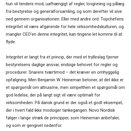
hun vil tendere mod, uafhængigt af regler, lovgivning og pålæg
fra bestyrelse og generalforsamling, og som derefter vil sive
ned gennem organisationen. Eller med andre ord: Topchefens
integritet vil være afgørende for hele virksomhedskulturen, og
mangler CEO’en denne integritet, kan tingene let komme til at
flyde.
Integritet er langt fra et princip, der med et trylleslag fjerner
bestyrelsens daglige ansvar, endsige behovet for regler og
procedurer. Snarere tværtimod – det kræver en omhyggelig
opfølgning. Men Benjamin W. Heineman betoner, at det ikke er
et spørgsmål om altruisme, men simpelthen et spørgsmål om
god ledelse, der på langt sigt vil være optimalt for
virksomheden. På dansk grund er der også et godt eksempel,
der i hvert fald ikke modsiger tankegangen: Novo Nordisk
følger i lange stræk de principper, som Heineman anbefaler,
og som er gengivet nedenfor.