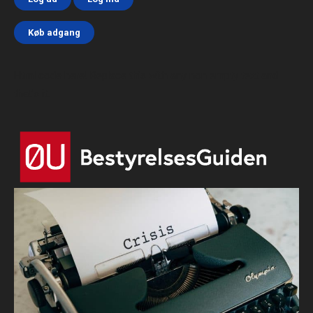
Køb adgang
Html code here! Replace this with any non empty text and
that's it.