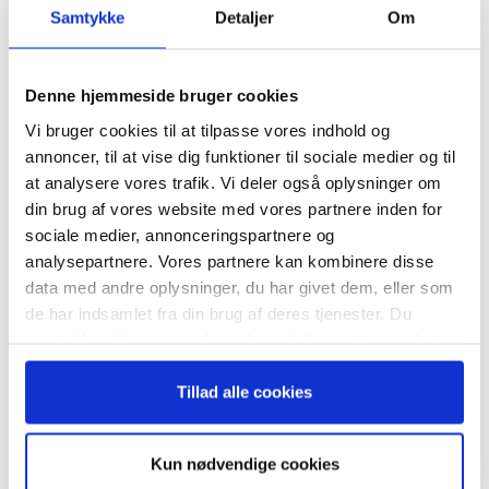
Samtykke
Detaljer
Om
Tilmeld dig vores
TAGS
virksomhedskulturen
nyhedsbrev
Denne hjemmeside bruger cookies
Vi bruger cookies til at tilpasse vores indhold og
– og modtag Ole Borchs bog
annoncer, til at vise dig funktioner til sociale medier og til
“Succes i en dansk bestyrelse”
at analysere vores trafik. Vi deler også oplysninger om
din brug af vores website med vores partnere inden for
sociale medier, annonceringspartnere og
RELATEREDE ARTIKLER
analysepartnere. Vores partnere kan kombinere disse
data med andre oplysninger, du har givet dem, eller som
Guide: Genopfind den
Når du trykker "modtag bogen" bliver du tilmeldt
de har indsamlet fra din brug af deres tjenester. Du
meningsfulde virksomhed
Bestyrelsesguidens ugentlige nyhedsbrev samt
samtykker til vores cookies, hvis du fortsætter med at
markedsføring via mail.
anvende vores hjemmeside.
Tilmeld
Tillad alle cookies
Guide: Fem tegn på, at
topchefen er på vildspor
Kun nødvendige cookies