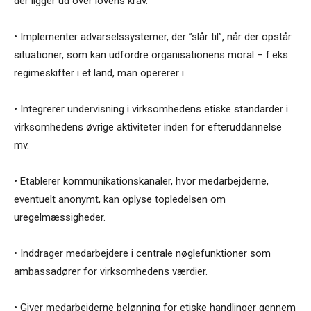
der ligger ud over lovens krav.
• Implementer advarselssystemer, der ”slår til”, når der opstår
situationer, som kan udfordre organisationens moral – f.eks.
regimeskifter i et land, man opererer i.
• Integrerer undervisning i virksomhedens etiske standarder i
virksomhedens øvrige aktiviteter inden for efteruddannelse
mv.
• Etablerer kommunikationskanaler, hvor medarbejderne,
eventuelt anonymt, kan oplyse topledelsen om
uregelmæssigheder.
• Inddrager medarbejdere i centrale nøglefunktioner som
ambassadører for virksomhedens værdier.
• Giver medarbejderne belønning for etiske handlinger gennem