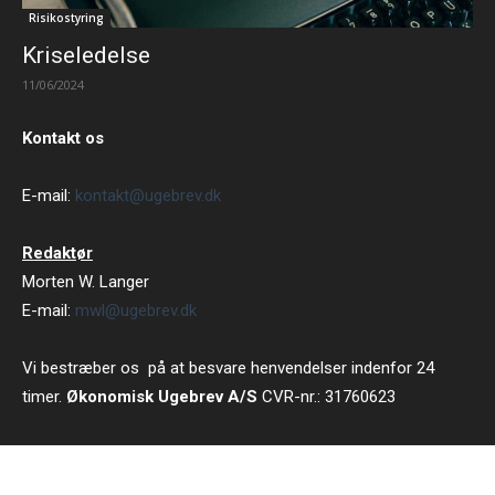
Risikostyring
Kriseledelse
11/06/2024
Kontakt os
E-mail:
kontakt@ugebrev.dk
Redaktør
Morten W. Langer
E-mail:
mwl@ugebrev.dk
Vi bestræber os på at besvare henvendelser indenfor 24
timer.
Økonomisk Ugebrev A/S
CVR-nr.: 31760623
Strandvejen 102 B 5 tv, 2900 Hellerup