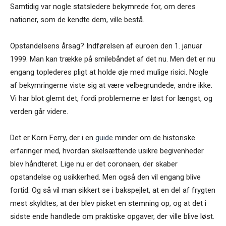
Samtidig var nogle statsledere bekymrede for, om deres
nationer, som de kendte dem, ville bestå.
Opstandelsens årsag? Indførelsen af euroen den 1. januar
1999. Man kan trække på smilebåndet af det nu. Men det er nu
engang toplederes pligt at holde øje med mulige risici. Nogle
af bekymringerne viste sig at være velbegrundede, andre ikke.
Vi har blot glemt det, fordi problemerne er løst for længst, og
verden går videre.
Det er Korn Ferry, der i en
guide
minder om de historiske
erfaringer med, hvordan skelsættende usikre begivenheder
blev håndteret. Lige nu er det coronaen, der skaber
opstandelse og usikkerhed. Men også den vil engang blive
fortid. Og så vil man sikkert se i bakspejlet, at en del af frygten
mest skyldtes, at der blev pisket en stemning op, og at det i
sidste ende handlede om praktiske opgaver, der ville blive løst.