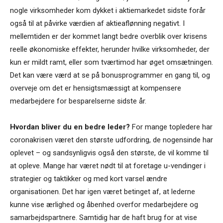
nogle virksomheder kom dykket i aktiemarkedet sidste forår
også til at påvirke værdien af aktieaflønning negativt. I
mellemtiden er der kommet langt bedre overblik over krisens
reelle økonomiske effekter, herunder hvilke virksomheder, der
kun er mildt ramt, eller som tværtimod har øget omsætningen.
Det kan være værd at se på bonusprogrammer en gang til, og
overveje om det er hensigtsmæssigt at kompensere
medarbejdere for besparelserne sidste år.
Hvordan bliver du en bedre leder?
For mange topledere har
coronakrisen været den største udfordring, de nogensinde har
oplevet – og sandsynligvis også den største, de vil komme til
at opleve. Mange har været nødt til at foretage u-vendinger i
strategier og taktikker og med kort varsel ændre
organisationen. Det har igen været betinget af, at lederne
kunne vise ærlighed og åbenhed overfor medarbejdere og
samarbejdspartnere. Samtidig har de haft brug for at vise