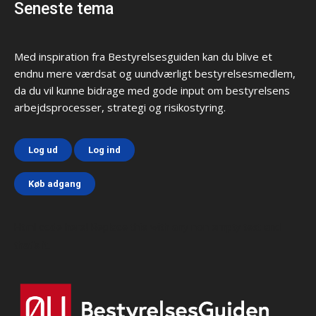
Seneste tema
Med inspiration fra Bestyrelsesguiden kan du blive et
endnu mere værdsat og uundværligt bestyrelsesmedlem,
da du vil kunne bidrage med gode input om bestyrelsens
arbejdsprocesser, strategi og risikostyring.
Log ud
Log ind
Køb adgang
Html code here! Replace this with any non empty text and
that's it.