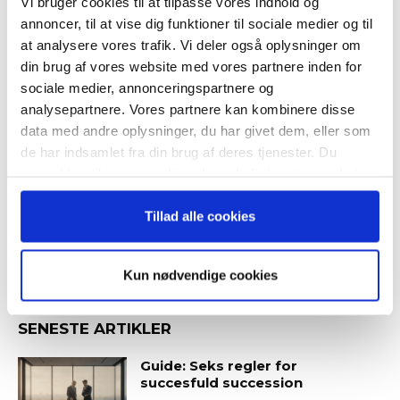
Vi bruger cookies til at tilpasse vores indhold og
– og modtag Ole Borchs bog
annoncer, til at vise dig funktioner til sociale medier og til
Guide: Genopfind den
“Succes i en dansk bestyrelse”
at analysere vores trafik. Vi deler også oplysninger om
meningsfulde virksomhed
din brug af vores website med vores partnere inden for
sociale medier, annonceringspartnere og
analysepartnere. Vores partnere kan kombinere disse
data med andre oplysninger, du har givet dem, eller som
Guide: Fem tegn på, at
Når du trykker "modtag bogen" bliver du tilmeldt
de har indsamlet fra din brug af deres tjenester. Du
topchefen er på vildspor
Bestyrelsesguidens ugentlige nyhedsbrev samt
samtykker til vores cookies, hvis du fortsætter med at
markedsføring via mail.
anvende vores hjemmeside.
Tilmeld
Tillad alle cookies
Kun nødvendige cookies
SENESTE ARTIKLER
Guide: Seks regler for
succesfuld succession