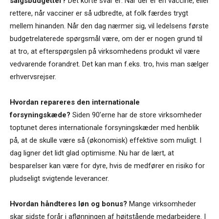
salgsbudgetter?
Det korte svar er: Når der er en vaccine, eller
rettere, når vacciner er så udbredte, at folk færdes trygt
mellem hinanden. Når den dag nærmer sig, vil ledelsens første
budgetrelaterede spørgsmål være, om der er nogen grund til
at tro, at efterspørgslen på virksomhedens produkt vil være
vedvarende forandret. Det kan man f.eks. tro, hvis man sælger
erhvervsrejser.
Hvordan repareres den internationale
forsyningskæde?
Siden 90’erne har de store virksomheder
toptunet deres internationale forsyningskæder med henblik
på, at de skulle være så (økonomisk) effektive som muligt. I
dag ligner det lidt glad optimisme. Nu har de lært, at
besparelser kan være for dyre, hvis de medfører en risiko for
pludseligt svigtende leverancer.
Hvordan håndteres løn og bonus?
Mange virksomheder
skar sidste forår i aflønningen af højtstående medarbejdere. I