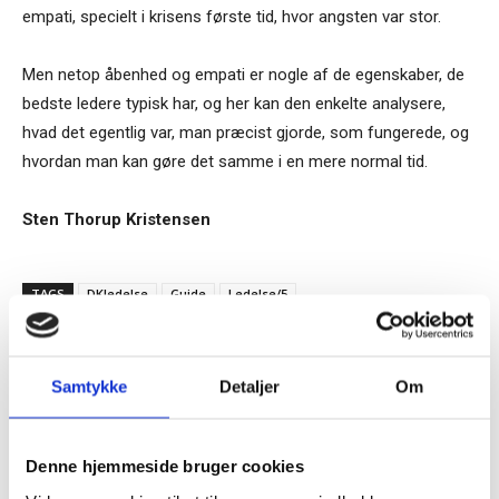
empati, specielt i krisens første tid, hvor angsten var stor.
Men netop åbenhed og empati er nogle af de egenskaber, de
bedste ledere typisk har, og her kan den enkelte analysere,
hvad det egentlig var, man præcist gjorde, som fungerede, og
hvordan man kan gøre det samme i en mere normal tid.
Sten Thorup Kristensen
TAGS
DKledelse
Guide
Ledelse/5
Samtykke
Detaljer
Om
Tilmeld dig vores
nyhedsbrev
Denne hjemmeside bruger cookies
RELATEREDE ARTIKLER