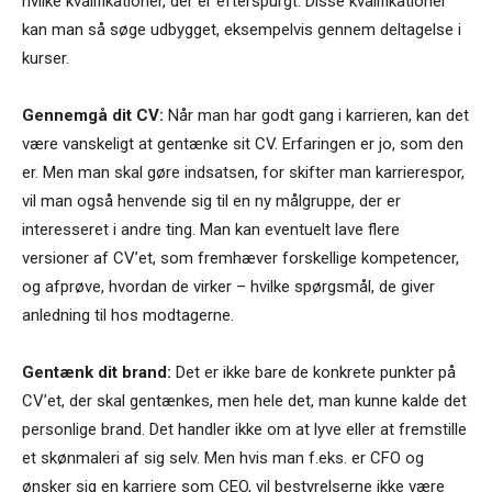
hvilke kvalifikationer, der er efterspurgt. Disse kvalifikationer
kan man så søge udbygget, eksempelvis gennem deltagelse i
kurser.
Gennemgå dit CV:
Når man har godt gang i karrieren, kan det
være vanskeligt at gentænke sit CV. Erfaringen er jo, som den
er. Men man skal gøre indsatsen, for skifter man karrierespor,
vil man også henvende sig til en ny målgruppe, der er
interesseret i andre ting. Man kan eventuelt lave flere
versioner af CV’et, som fremhæver forskellige kompetencer,
og afprøve, hvordan de virker – hvilke spørgsmål, de giver
anledning til hos modtagerne.
Gentænk dit brand:
Det er ikke bare de konkrete punkter på
CV’et, der skal gentænkes, men hele det, man kunne kalde det
personlige brand. Det handler ikke om at lyve eller at fremstille
et skønmaleri af sig selv. Men hvis man f.eks. er CFO og
ønsker sig en karriere som CEO, vil bestyrelserne ikke være