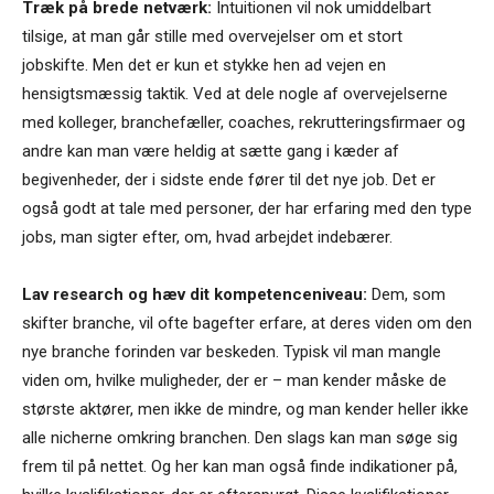
Træk på brede netværk:
Intuitionen vil nok umiddelbart
tilsige, at man går stille med overvejelser om et stort
jobskifte. Men det er kun et stykke hen ad vejen en
hensigtsmæssig taktik. Ved at dele nogle af overvejelserne
med kolleger, branchefæller, coaches, rekrutteringsfirmaer og
andre kan man være heldig at sætte gang i kæder af
begivenheder, der i sidste ende fører til det nye job. Det er
også godt at tale med personer, der har erfaring med den type
jobs, man sigter efter, om, hvad arbejdet indebærer.
Lav research og hæv dit kompetenceniveau:
Dem, som
skifter branche, vil ofte bagefter erfare, at deres viden om den
nye branche forinden var beskeden. Typisk vil man mangle
viden om, hvilke muligheder, der er – man kender måske de
største aktører, men ikke de mindre, og man kender heller ikke
alle nicherne omkring branchen. Den slags kan man søge sig
frem til på nettet. Og her kan man også finde indikationer på,