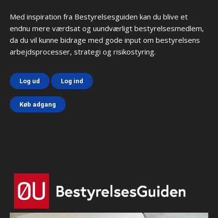
Med inspiration fra Bestyrelsesguiden kan du blive et
endnu mere værdsat og uundværligt bestyrelsesmedlem,
da du vil kunne bidrage med gode input om bestyrelsens
arbejdsprocesser, strategi og risikostyring.
Log ud
Log ind
Køb adgang
Html code here! Replace this with any non empty text and
that's it.