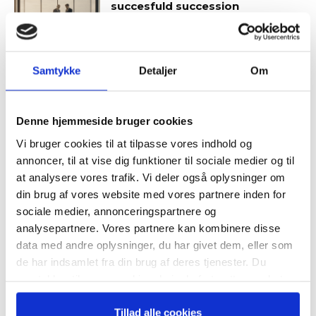
succesfuld succession
Samtykke
Detaljer
Om
Hvornår er det tid til at slå op
Tilmeld dig vores
med sin coach?
nyhedsbrev
Denne hjemmeside bruger cookies
Vi bruger cookies til at tilpasse vores indhold og
– og modtag Ole Borchs bog
annoncer, til at vise dig funktioner til sociale medier og til
“Succes i en dansk bestyrelse”
at analysere vores trafik. Vi deler også oplysninger om
din brug af vores website med vores partnere inden for
sociale medier, annonceringspartnere og
SENESTE ARTIKLER
analysepartnere. Vores partnere kan kombinere disse
data med andre oplysninger, du har givet dem, eller som
Guide: Seks regler for
Når du trykker "modtag bogen" bliver du tilmeldt
de har indsamlet fra din brug af deres tjenester. Du
Bestyrelsesguidens ugentlige nyhedsbrev samt
succesfuld succession
samtykker til vores cookies, hvis du fortsætter med at
markedsføring via mail.
anvende vores hjemmeside.
Tilmeld
Tillad alle cookies