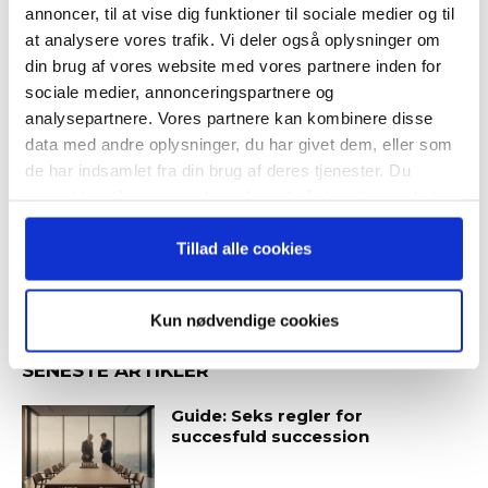
Guide: Genopfind den
annoncer, til at vise dig funktioner til sociale medier og til
meningsfulde virksomhed
“Succes i en dansk bestyrelse”
at analysere vores trafik. Vi deler også oplysninger om
din brug af vores website med vores partnere inden for
sociale medier, annonceringspartnere og
analysepartnere. Vores partnere kan kombinere disse
data med andre oplysninger, du har givet dem, eller som
Guide: Fem tegn på, at
Når du trykker "modtag bogen" bliver du tilmeldt
topchefen er på vildspor
de har indsamlet fra din brug af deres tjenester. Du
Bestyrelsesguidens ugentlige nyhedsbrev samt
samtykker til vores cookies, hvis du fortsætter med at
markedsføring via mail.
anvende vores hjemmeside.
Tilmeld
Tillad alle cookies
Kun nødvendige cookies
SENESTE ARTIKLER
Guide: Seks regler for
succesfuld succession