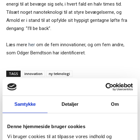
energi til at bevæge sig selv, i hvert fald en halv times tid.
Tilsæt noget nanoteknologi til at styre bevægelserne, og
Arnold er i stand til at opfylde sit hyppigt gentagne løfte fra
dengang: ”I’ll be back”.
Læs mere
her
om de fem innovationer, og om fem andre,
som Odger Berndtson har identificeret.
TAGS
innovation
ny teknologi
Samtykke
Detaljer
Om
Tilmeld dig vores
nyhedsbrev
Denne hjemmeside bruger cookies
RELATEREDE ARTIKLER
Vi bruger cookies til at tilpasse vores indhold og
– og modtag Ole Borchs bog