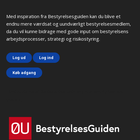
Med inspiration fra Bestyrelsesguiden kan du blive et
endnu mere værdsat og uundværligt bestyrelsesmedlem,
da du vil kunne bidrage med gode input om bestyrelsens
arbejdsprocesser, strategi og risikostyring.
Log ud
Log ind
Køb adgang
Html code here! Replace this with any non empty text and
that's it.