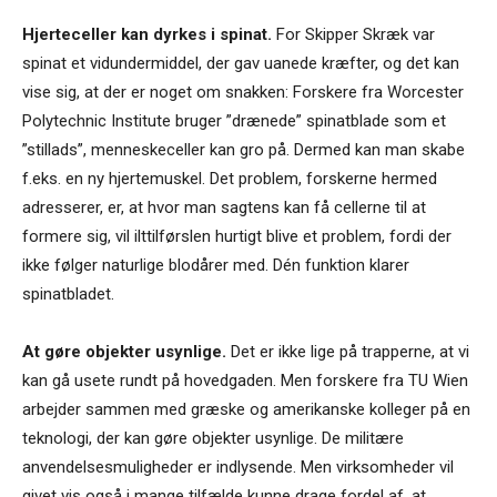
Hjerteceller kan dyrkes i spinat.
For Skipper Skræk var
spinat et vidundermiddel, der gav uanede kræfter, og det kan
vise sig, at der er noget om snakken: Forskere fra Worcester
Polytechnic Institute bruger ”drænede” spinatblade som et
”stillads”, menneskeceller kan gro på. Dermed kan man skabe
f.eks. en ny hjertemuskel. Det problem, forskerne hermed
adresserer, er, at hvor man sagtens kan få cellerne til at
formere sig, vil ilttilførslen hurtigt blive et problem, fordi der
ikke følger naturlige blodårer med. Dén funktion klarer
spinatbladet.
At gøre objekter usynlige.
Det er ikke lige på trapperne, at vi
kan gå usete rundt på hovedgaden. Men forskere fra TU Wien
arbejder sammen med græske og amerikanske kolleger på en
teknologi, der kan gøre objekter usynlige. De militære
anvendelsesmuligheder er indlysende. Men virksomheder vil
givet vis også i mange tilfælde kunne drage fordel af, at