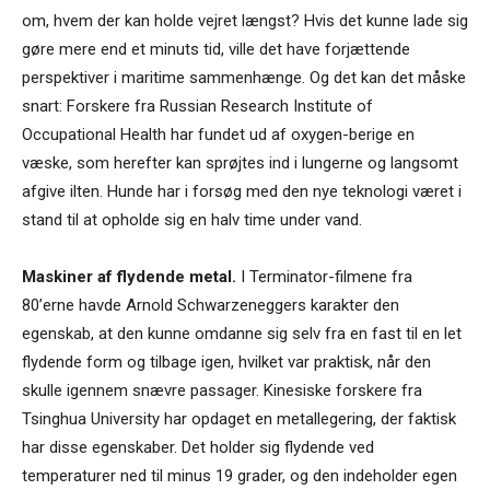
om, hvem der kan holde vejret længst? Hvis det kunne lade sig
gøre mere end et minuts tid, ville det have forjættende
perspektiver i maritime sammenhænge. Og det kan det måske
snart: Forskere fra Russian Research Institute of
Occupational Health har fundet ud af oxygen-berige en
væske, som herefter kan sprøjtes ind i lungerne og langsomt
afgive ilten. Hunde har i forsøg med den nye teknologi været i
stand til at opholde sig en halv time under vand.
Maskiner af flydende metal.
I Terminator-filmene fra
80’erne havde Arnold Schwarzeneggers karakter den
egenskab, at den kunne omdanne sig selv fra en fast til en let
flydende form og tilbage igen, hvilket var praktisk, når den
skulle igennem snævre passager. Kinesiske forskere fra
Tsinghua University har opdaget en metallegering, der faktisk
har disse egenskaber. Det holder sig flydende ved
temperaturer ned til minus 19 grader, og den indeholder egen