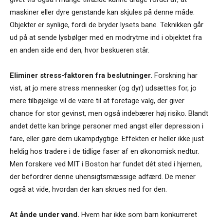
maskiner eller dyre genstande kan skjules på denne måde.
Objekter er synlige, fordi de bryder lysets bane. Teknikken går
ud på at sende lysbølger med en modrytme ind i objektet fra
en anden side end den, hvor beskueren står.
Eliminer stress-faktoren fra beslutninger.
Forskning har
vist, at jo mere stress mennesker (og dyr) udsættes for, jo
mere tilbøjelige vil de være til at foretage valg, der giver
chance for stor gevinst, men også indebærer høj risiko. Blandt
andet dette kan bringe personer med angst eller depression i
fare, eller gøre dem ukampdygtige. Effekten er heller ikke just
heldig hos tradere i de tidlige faser af en økonomisk nedtur.
Men forskere ved MIT i Boston har fundet dét sted i hjernen,
der befordrer denne uhensigtsmæssige adfærd. De mener
også at vide, hvordan der kan skrues ned for den.
At ånde under vand.
Hvem har ikke som barn konkurreret