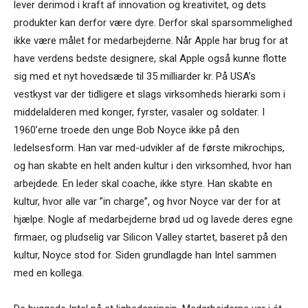
lever derimod i kraft af innovation og kreativitet, og dets
produkter kan derfor være dyre. Derfor skal sparsommelighed
ikke være målet for medarbejderne. Når Apple har brug for at
have verdens bedste designere, skal Apple også kunne flotte
sig med et nyt hovedsæde til 35 milliarder kr. På USA’s
vestkyst var der tidligere et slags virksomheds hierarki som i
middelalderen med konger, fyrster, vasaler og soldater. I
1960’erne troede den unge Bob Noyce ikke på den
ledelsesform. Han var med-udvikler af de første mikrochips,
og han skabte en helt anden kultur i den virksomhed, hvor han
arbejdede. En leder skal coache, ikke styre. Han skabte en
kultur, hvor alle var ”in charge”, og hvor Noyce var der for at
hjælpe. Nogle af medarbejderne brød ud og lavede deres egne
firmaer, og pludselig var Silicon Valley startet, baseret på den
kultur, Noyce stod for. Siden grundlagde han Intel sammen
med en kollega.