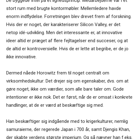
De byggede Intel på et lighedsprincip. Medarbejderne var i ét
stort rum med brugte kontormøbler. Mellemledere havde
enorm indflydelse. Forretningen blev drevet frem af forskning.
Hvis der er noget, der karakteriserer Silicon Valley, er det
netop idé-udvikling. Men det interessante er, at innovative
ideer altid er præget af flere fejltagelser end succeser, og at
de altid er kontroversielle. Hvis de er lette at begribe, er de jo
ikke innovative.
Dermed nåede Horowitz frem til noget centralt om
virksomhedskultur: Det drejer sig om egenskaber, dvs. om at
gøre noget, ikke om værdier, som alle bare taler om. Gode
intentioner er ikke nok. Det er først, når de er omsat i konkrete
handlinger, at de er værd at beskæftige sig med.
Han beskæftiger sig indgående med to krigerkulturer, nemlig
samuraierne, der regerede Japan i 700 år, samt Djengis Khan,
der skabte verdens største imperium. Og så nævner han f.eks.