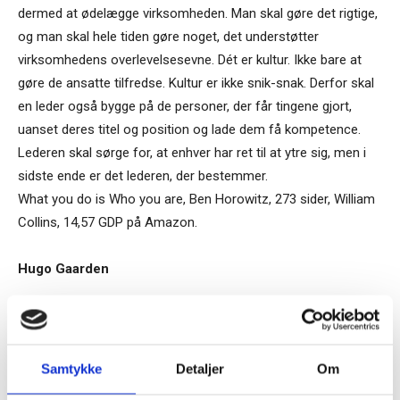
dermed at ødelægge virksomheden. Man skal gøre det rigtige,
og man skal hele tiden gøre noget, det understøtter
virksomhedens overlevelsesevne. Dét er kultur. Ikke bare at
gøre de ansatte tilfredse. Kultur er ikke snik-snak. Derfor skal
en leder også bygge på de personer, der får tingene gjort,
uanset deres titel og position og lade dem få kompetence.
Lederen skal sørge for, at enhver har ret til at ytre sig, men i
sidste ende er det lederen, der bestemmer.
What you do is Who you are, Ben Horowitz, 273 sider, William
Collins, 14,57 GDP på Amazon.
Hugo Gaarden
TAGS
Andreessen Horowitz.
Ben Horowitz
Boganmeldelse
kultur
Noyce
Samtykke
Detaljer
Om