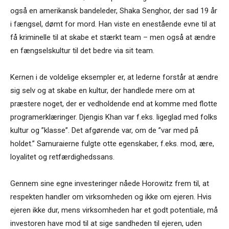
også en amerikansk bandeleder, Shaka Senghor, der sad 19 år
i fængsel, dømt for mord. Han viste en enestående evne til at
få kriminelle til at skabe et stærkt team – men også at ændre
en fængselskultur til det bedre via sit team.
Kernen i de voldelige eksempler er, at lederne forstår at ændre
sig selv og at skabe en kultur, der handlede mere om at
præstere noget, der er vedholdende end at komme med flotte
programerklæringer. Djengis Khan var f.eks. ligeglad med folks
kultur og ”klasse”. Det afgørende var, om de ”var med på
holdet.” Samuraierne fulgte otte egenskaber, f.eks. mod, ære,
loyalitet og retfærdighedssans.
Gennem sine egne investeringer nåede Horowitz frem til, at
respekten handler om virksomheden og ikke om ejeren. Hvis
ejeren ikke dur, mens virksomheden har et godt potentiale, må
investoren have mod til at sige sandheden til ejeren, uden