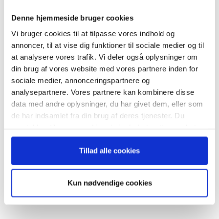
Denne hjemmeside bruger cookies
Vi bruger cookies til at tilpasse vores indhold og
annoncer, til at vise dig funktioner til sociale medier og til
at analysere vores trafik. Vi deler også oplysninger om
RELATEREDE ARTIKLER
din brug af vores website med vores partnere inden for
sociale medier, annonceringspartnere og
Guide: Seks regler for
succesfuld succession
analysepartnere. Vores partnere kan kombinere disse
data med andre oplysninger, du har givet dem, eller som
de har indsamlet fra din brug af deres tjenester. Du
samtykker til vores cookies, hvis du fortsætter med at
anvende vores hjemmeside.
Hvornår er det tid til at slå op
Tillad alle cookies
med sin coach?
Kun nødvendige cookies