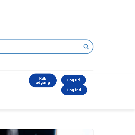
Køb
Log ud
adgang
Log ind