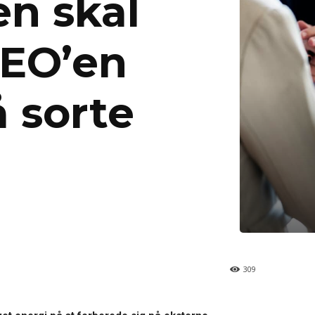
en skal
CEO’en
 sorte
309