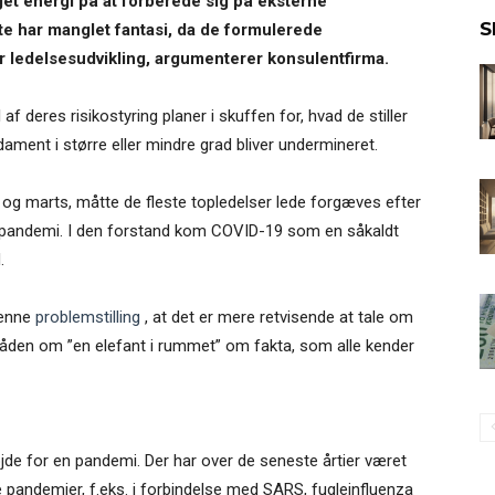
t energi på at forberede sig på eksterne
S
este har manglet fantasi, da de formulerede
for ledelsesudvikling, argumenterer konsulentfirma.
f deres risikostyring planer i skuffen for, hvad de stiller
ndament i større eller mindre grad bliver undermineret.
r og marts, måtte de fleste topledelser lede forgæves efter
 en pandemi. I den forstand kom COVID-19 som en såkaldt
.
denne
problemstilling
, at det er mere retvisende at tale om
måden om ”en elefant i rummet” om fakta, som alle kender
øjde for en pandemi. Der har over de seneste årtier været
ige pandemier, f.eks. i forbindelse med SARS, fugleinfluenza