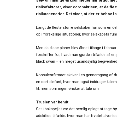
Selv om mange virksomheder har brugt mege
risikofaktorer, viser coronakrisen, at de fl
risikoscenarier. Det viser, at der er behov 
Langt de fleste større selskaber har som en del a
op i forskellige situationer, hvor selskabets fu
Men da disse planer blev åbnet tilbage i februa
forskrifter for, hvad man gjorde i tilfælde af
black swan – en meget usandsynlig begivenhed
Konsulentfirmaet skriver i en gennemgang af 
en sort elefant, hvor man også inddrager tale
til, men som ingen ønsker at tale om.
Truslen var kendt
Set i bakspejlet var det nemlig oplagt at tage h
adskillige tilfælde, hvor man har frygtet alvorl