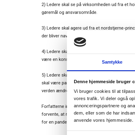
2) Ledere skal se på virksomheden ud fra et hol
gøremål og ansvarsområde.
3) Ledere skal agere ud fra et nordstjerne-princi
der bliver navigeret efter.
Ti
4) Ledere skal handle hurtigt, når det er nødven
være en konsekvens af hastværket.
Samtykke
– og m
5) Ledere skal være intellektuelt nysgerrige. De
Denne hjemmeside bruger c
“Succes
skal være parate til at gøre ting på nye måder, 
verden ændrer sig, ikke hvile på laurbærrene, se
Vi bruger cookies til at tilpas
vores trafik. Vi deler også o
annonceringspartnere og anal
Forfatterne indser naturligvis, at der ikke er n
dem, eller som de har indsaml
forvente, at risikostyringen pludselig fungerer 
Når du trykke
anvende vores hjemmeside.
for en pandemi være særdeles vanskelig.
Bestyrelsesg
markedsføring