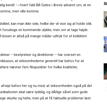
S
g kendt – i hvert fald Bill Gates i årevis advaret om, at en
komme, men ville komme.
iklet, kan man ikke vide, hvilke der vil vise sig at holde stik.
m at forudsige en kommende ulykke, men om at tage højde
 krisen er altså på mange måder udtryk for et kollektivt
delser – bestyrelser og direktioner – har overset en
 konklusion, at virksomhederne generelt har behov for at
attere nævner fem fikspunkter for hvilke kvaliteter,
og afveje behov her og nu med, at virksomheden også på det
unikationen skal være tydelig, og dårlige såvel som gode
ege skurke og helte, men på at få faktuelle problemer løst.