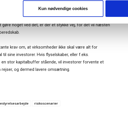
ælde af, at den i kortere periode blev lagt ned, f.eks. efter
Tilmeld
Kun nødvendige cookies
 vulkanudbruddet på Island i 2010. Man må gå ud fra, at
ret risikoen for begivenheder, der ville holde flyene på
t gøre noget ved det, er der et stykke vej, for det vil næsten
lberedskab.
ante krav om, at virksomheder ikke skal være alt for
il sine investorer. Hvis flyselskaber, eller f.eks.
en stor kapitalbuffer stående, vil investorer forvente et
 på rejser, og dermed lavere omsætning.
bestyrelsesarbejde
risikoscenarier