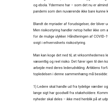
og ebola. Ydermere har – som det nu er almindeli
pandemi som den nuværende ikke bare kunne 
Blandt de myriader af forudsigelser, der bliver udv
Men risikostyring handler netop heller ikke o
for de mulige ulykker. Håndteringen af COVID-19
svigt i erhvervslivets risikostyring.
Man kan koge det ned til, at virksomhedernes le
væsentlig og reel risiko. Det fører igen til den
arbejde med deres lederudvikling. Artiklens forf
topledelsen i denne sammenhæng må besidde:
1) Ledere skal handle ud fra tydelige værdier 
lange sigt har goodwill fra stakeholdere. Komm
nyheder skal deles – ikke med henblik på at udp