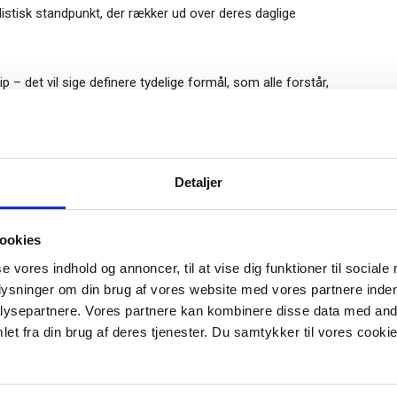
istisk standpunkt, der rækker ud over deres daglige
p – det vil sige definere tydelige formål, som alle forstår,
lmeld dig vores
digt, men også lære af de fejl, der næsten uundgåeligt vil
nyhedsbrev
Gratis
Detaljer
e-bog
odtag Ole Borchs bog
 skal se mulighederne i de små, men sigende, detaljer, og de
ookies
 i en dansk bestyrelse”
når de gamle ikke længere virker. De må, i erkendelsen af at
lv om det er gået godt i en periode.
se vores indhold og annoncer, til at vise dig funktioner til sociale
plysninger om din brug af vores website med vores partnere inden
ysepartnere. Vores partnere kan kombinere disse data med andr
oget quick-fix – man kan ikke bare forbedre ledelsen, og så
et fra din brug af deres tjenester. Du samtykker til vores cookie
fortrinligt. I nogle brancher kan opgaven med at tage højde
r "modtag bogen" bliver du tilmeldt
uidens ugentlige nyhedsbrev samt
 via mail.