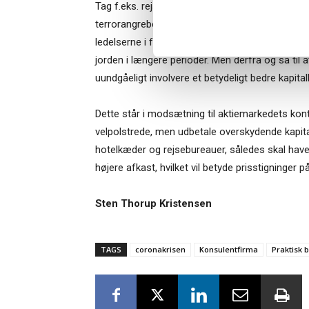
Tag f.eks. rejsebranchen. Der har været flere tilf
terrorangrebet den 11. september 2001 og efter
ledelserne i f.eks. flyselskaber også har diskute
jorden i længere perioder. Men derfra og så til a
uundgåeligt involvere et betydeligt bedre kapita
Dette står i modsætning til aktiemarkedets kont
velpolstrede, men udbetale overskydende kapital t
hotelkæder og rejsebureauer, således skal have 
højere afkast, hvilket vil betyde prisstigninger
Sten Thorup Kristensen
TAGS
coronakrisen
Konsulentfirma
Praktisk 