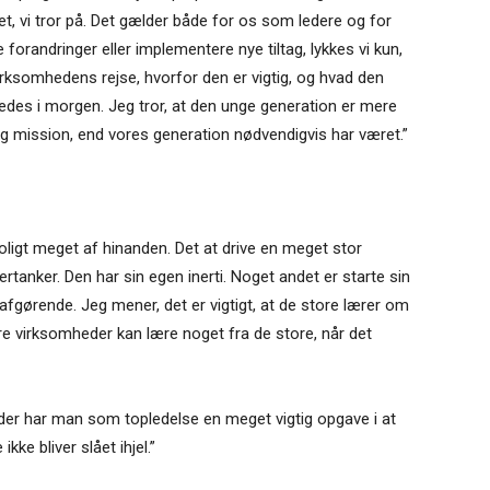
g det, vi tror på. Det gælder både for os som ledere og for
e forandringer eller implementere nye tiltag, lykkes vi kun,
 virksomhedens rejse, hvorfor den er vigtig, og hvad den
ledes i morgen. Jeg tror, at den unge generation er mere
g mission, end vores generation nødvendigvis har været.”
oligt meget af hinanden. Det at drive en meget stor
ertanker. Den har sin egen inerti. Noget andet er starte sin
afgørende. Jeg mener, det er vigtigt, at de store lærer om
re virksomheder kan lære noget fra de store, når det
mheder har man som topledelse en meget vigtig opgave i at
ikke bliver slået ihjel.”