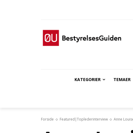
KATEGORIER
TEMAER
Forside
Featured|Toplederinterview
Anne Louise