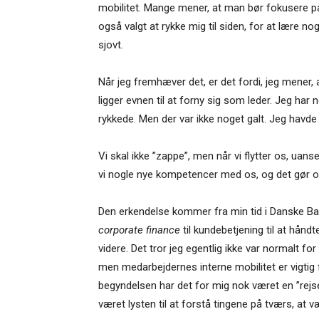
mobilitet. Mange mener, at man bør fokusere på 
også valgt at rykke mig til siden, for at lære no
sjovt.
Når jeg fremhæver det, er det fordi, jeg mener, at
ligger evnen til at forny sig som leder. Jeg ha
rykkede. Men der var ikke noget galt. Jeg havde b
Vi skal ikke ”zappe”, men når vi flytter os, uanset
vi nogle nye kompetencer med os, og det gør o
Den erkendelse kommer fra min tid i Danske Bank,
corporate finance
til kundebetjening til at hånd
videre. Det tror jeg egentlig ikke var normalt 
men medarbejdernes interne mobilitet er vigti
begyndelsen har det for mig nok været en ”rejsel
været lysten til at forstå tingene på tværs, at 