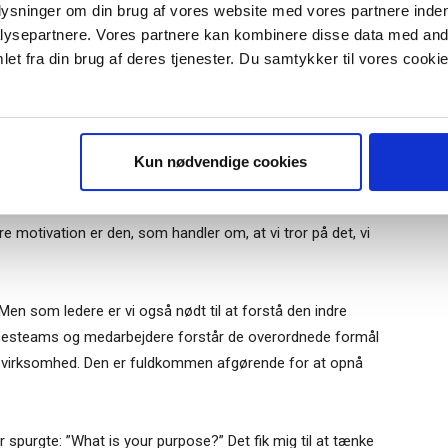
plysninger om din brug af vores website med vores partnere inden
ejle det univers, som den bevæger sig i, uanset om det
ysepartnere. Vores partnere kan kombinere disse data med andr
rs
. Vi skal forstå trends, kunders præferencer og andet.
et fra din brug af deres tjenester. Du samtykker til vores cookie
 årene, hvor bankernes forretningsmodel blev udfordret,
r "modtag bogen" bliver du tilmeldt
uidens ugentlige nyhedsbrev samt
er, både erhvervskunder og forbrugere.
 via mail.
Tilmeld
Kun nødvendige cookies
otivation. Den sidste er den, som handler om, at vi går på
re motivation er den, som handler om, at vi tror på det, vi
en som ledere er vi også nødt til at forstå den indre
edelsesteams og medarbejdere forstår de overordnede formål
m virksomhed. Den er fuldkommen afgørende for at opnå
spurgte: ”What is your purpose?” Det fik mig til at tænke