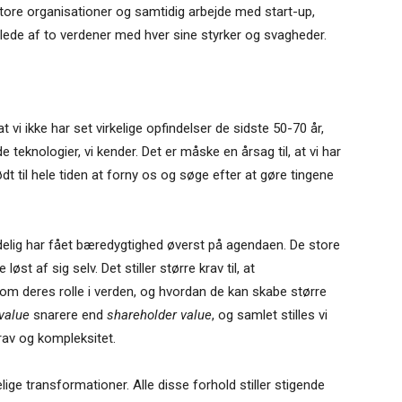
 store organisationer og samtidig arbejde med start-up,
 billede af to verdener med hver sine styrker og svagheder.
t vi ikke har set virkelige opfindelser de sidste 50-70 år,
 teknologier, vi kender. Det er måske en årsag til, at vi har
ødt til hele tiden at forny os og søge efter at gøre tingene
ndelig har fået bæredygtighed øverst på agendaen. De store
øst af sig selv. Det stiller større krav til, at
om deres rolle i verden, og hvordan de kan skabe større
value
snarere end
shareholder value
, og samlet stilles vi
rav og kompleksitet.
ige transformationer. Alle disse forhold stiller stigende