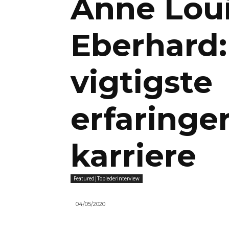
Anne Lou
Eberhard
vigtigste
erfaringer
karriere
Featured|Toplederinterview
04/05/2020