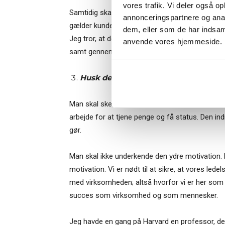
vores trafik. Vi deler også o
Samtidig skal virksomhedens ledelse også afsp
annonceringspartnere og anal
gælder kunder, partnere, eller andre
stakeholde
dem, eller som de har indsaml
Jeg tror, at den erkendelse er kommet igennem
Når du trykke
anvende vores hjemmeside.
Bestyrelsesg
samt gennem mine mange års arbejde med kund
markedsføring
Husk den indre motivation
Man skal skelne mellem den indre og den ydre m
arbejde for at tjene penge og få status. Den ind
gør.
Man skal ikke underkende den ydre motivation. M
motivation. Vi er nødt til at sikre, at vores l
med virksomheden; altså hvorfor vi er her so
succes som virksomhed og som mennesker.
Jeg havde en gang på Harvard en professor, der 