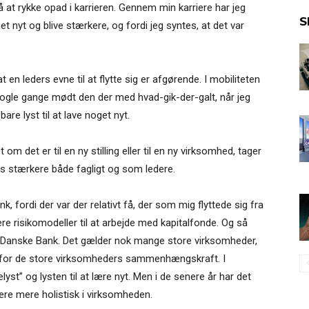
at rykke opad i karrieren. Gennem min karriere har jeg
S
get nyt og blive stærkere, og fordi jeg syntes, at det var
 en leders evne til at flytte sig er afgørende. I mobiliteten
r nogle gange mødt den der med hvad-gik-der-galt, når jeg
are lyst til at lave noget nyt.
 om det er til en ny stilling eller til en ny virksomhed, tager
s stærkere både fagligt og som ledere.
 fordi der var der relativt få, der som mig flyttede sig fra
tere risikomodeller til at arbejde med kapitalfonde. Og så
for Danske Bank. Det gælder nok mange store virksomheder,
g for de store virksomheders sammenhængskraft. I
yst” og lysten til at lære nyt. Men i de senere år har det
være mere holistisk i virksomheden.