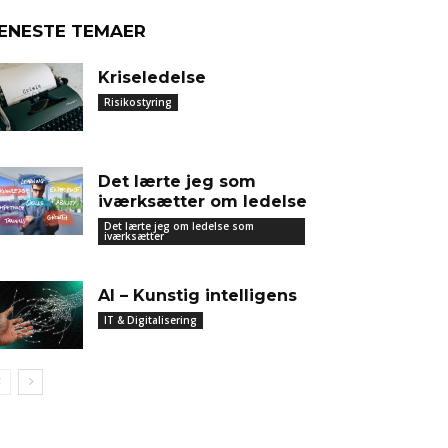
ENESTE TEMAER
Kriseledelse
Risikostyring
Det lærte jeg som
iværksætter om ledelse
Det lærte jeg om ledelse som
iværksætter
AI – Kunstig intelligens
IT & Digitalisering