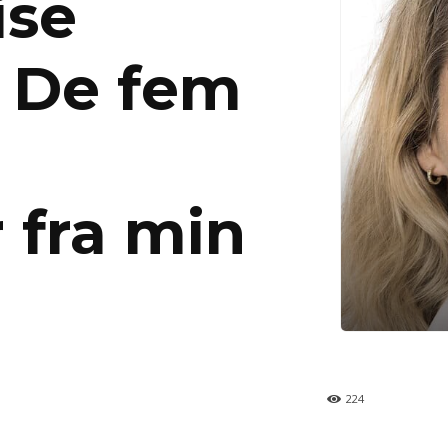
ise
: De fem
 fra min
224