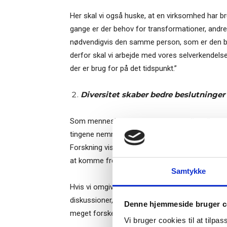
Her skal vi også huske, at en virksomhed har bru
gange er der behov for transformationer, andre
nødvendigvis den samme person, som er den beds
derfor skal vi arbejde med vores selverkendelse o
der er brug for på det tidspunkt.”
Diversitet skaber bedre beslutninger
Som mennesker er vi generelt tilbøjelige til at
tingene nemmere, fordi vi taler samme sprog, 
Ti
Forskning viser, at teams, der er diverse, træf
at komme frem til beslutningerne.
Samtykke
Hvis vi omgiver os med mennesker, som er ander
– og m
diskussioner, før vi træffer vores beslutninger
Denne hjemmeside bruger c
“Succes
meget forskellige kompetencer, geografi, alder, re
Vi bruger cookies til at tilpas