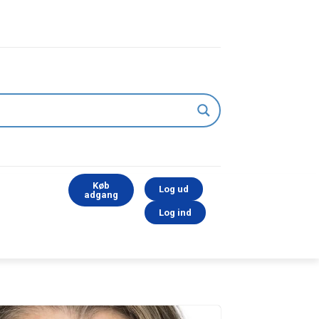
Køb
Log ud
adgang
Log ind