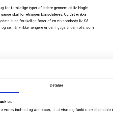
g for forskellige typer af ledere gennem sit liv. Nogle
 gange skal forretningen konsolideres. Og det er ikke
te til de forskellige faser af en virksomheds liv. Så
g se, når vi ikke længere er den rigtige til den rolle, som
 omgive os med mennesker, som ligner os selv. Det gør
har samme referencerammer osv. Men det er også farligt.
lmeld dig vores
fer bedre beslutninger, selv om de måske bruger mere tid på
nyhedsbrev
Gratis
Detaljer
e-bog
ledes end os selv, vil vi oftere komme ud i nogle
odtag Ole Borchs bog
. Men beslutningerne bliver bedre, når det er personer med
ookies
 i en dansk bestyrelse”
ligion, køn, kulturer, etc., som bliver hørt.
se vores indhold og annoncer, til at vise dig funktioner til sociale