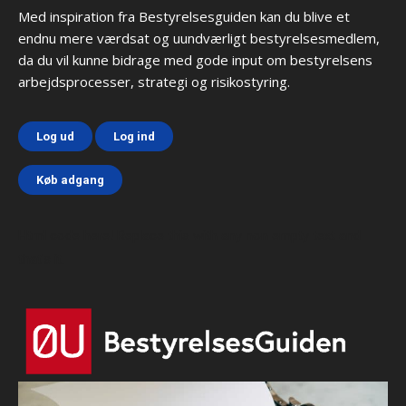
Med inspiration fra Bestyrelsesguiden kan du blive et
endnu mere værdsat og uundværligt bestyrelsesmedlem,
da du vil kunne bidrage med gode input om bestyrelsens
arbejdsprocesser, strategi og risikostyring.
Log ud
Log ind
Køb adgang
Html code here! Replace this with any non empty text and
that's it.