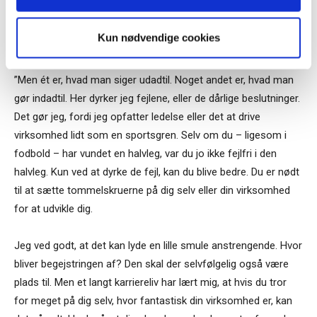
reflekterende i sin kommunikation, kan det blive opfattet som
usikkerhed.”
Kun nødvendige cookies
Dyrk dine fejl
”Men ét er, hvad man siger udadtil. Noget andet er, hvad man
gør indadtil. Her dyrker jeg fejlene, eller de dårlige beslutninger.
Det gør jeg, fordi jeg opfatter ledelse eller det at drive
virksomhed lidt som en sportsgren. Selv om du – ligesom i
fodbold – har vundet en halvleg, var du jo ikke fejlfri i den
halvleg. Kun ved at dyrke de fejl, kan du blive bedre. Du er nødt
til at sætte tommelskruerne på dig selv eller din virksomhed
for at udvikle dig.
Jeg ved godt, at det kan lyde en lille smule anstrengende. Hvor
bliver begejstringen af? Den skal der selvfølgelig også være
plads til. Men et langt karriereliv har lært mig, at hvis du tror
for meget på dig selv, hvor fantastisk din virksomhed er, kan