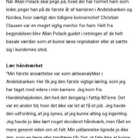
Når Allan Polack skal pege på, hvad der har formet ham som
leder, peger han på de første år af karrieren i Andelsbanken og
Nordea, hvor særligt den tidligere koncernchef Christian
Clausen var en meget vigtig mentor for ham. Helt fra
begyndelsen blev Allan Polack guidet i retningen af de helt
basale værdier som at kunne læse regnskaber eller at sætte
sig i kundernes sted.
Lær håndværket
”Min første ansættelse var som aktieanalytiker i
Andelsbanken. Her fik jeg den første vigtige læring, som jeg
har taget med videre i min karriere. Jeg kom fra
Handelshøjskolen, det hed det dengang i fattig-80’erne. Det
var en anden tid, hvor det ikke var let at få et job. Jeg havde
den udfordring, at jeg synes, at jeg kunne alting og ingenting.
Jeg havde jo ikke lært noget decideret håndværk, men fået en
mere generel viden om et felt. Min uddannelse lignede jo ikke
den, som en læge eller tandlæge får. Det, at føle ikke at kunne