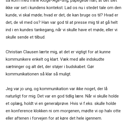
så kom med mine Kloge-Åge-ting, påpegede han, at det slet
ikke var set i kundens kontekst. Lad os nu i stedet tale om den
kunde, vi skal møde; hvad er det, de kan bruge os til? Hvad er
det, de vil med os? Han var god til at presse mig til at gå helt
ind i en kundes tankegang, når vi skulle have et møde, eller vi
skulle sende et tilbud.
Christian Clausen lærte mig, at det er vigtigt for at kunne
kommunikere enkelt og klart. Væk med alle indskudte
sætninger og alt det, der støjer i budskabet. Gør
kommunikationen så klar så muligt.
Jeg var jo ung, og kommunikation var ikke noget, der lå
naturligt for mig. Det var en god tidlig lære. Når vi skulle holde
et oplæg, holdt vi en generalprøve. Hvis vi f.eks. skulle holde
en konference klokken ni om morgenen, mødte vi op halv otte
eller aftenen i forvejen for at køre det hele igennem.